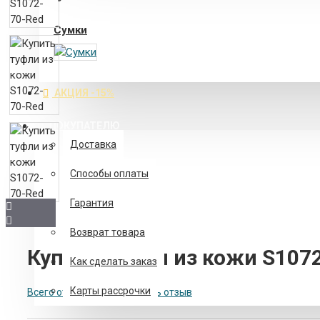
Сумки
Лоферы
АКЦИЯ -15%
Сапоги, ботфорты
ПОКУПАТЕЛЮ
Доставка
Способы оплаты
Гарантия
Возврат товара
Купить туфли из кожи S107
Как сделать заказ
Карты рассрочки
Всего отзывов: 0
-
Написать отзыв