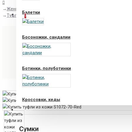
Женская обувь
Балетки
Сравнение
Товары в сравнении
Туфли S1072-70-Red
0
Босоножки, сандалии
Ботинки, полуботинки
Кроссовки, кеды
СУМКИ
Мокасины
Сумки