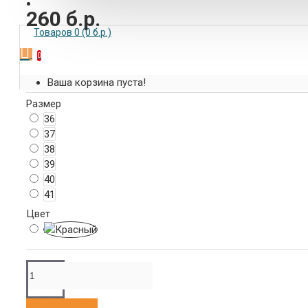
КОНТАКТЫ
260 б.р.
Товаров 0 (0 б.р.)
0
Ваша корзина пуста!
Размер
36
37
38
39
40
41
Цвет